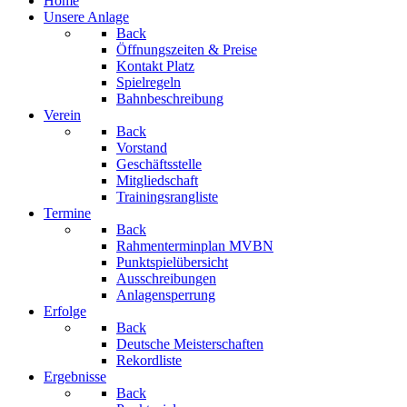
Home
Unsere Anlage
Back
Öffnungszeiten & Preise
Kontakt Platz
Spielregeln
Bahnbeschreibung
Verein
Back
Vorstand
Geschäftsstelle
Mitgliedschaft
Trainingsrangliste
Termine
Back
Rahmenterminplan MVBN
Punktspielübersicht
Ausschreibungen
Anlagensperrung
Erfolge
Back
Deutsche Meisterschaften
Rekordliste
Ergebnisse
Back