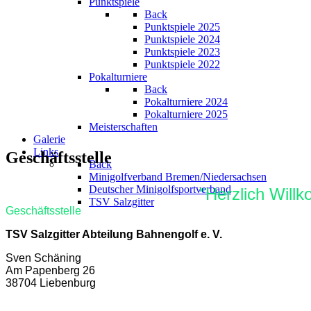
Punktspiele
Back
Punktspiele 2025
Punktspiele 2024
Punktspiele 2023
Punktspiele 2022
Pokalturniere
Back
Pokalturniere 2024
Pokalturniere 2025
Meisterschaften
Galerie
Links
Geschäftsstelle
Back
Minigolfverband Bremen/Niedersachsen
Deutscher Minigolfsportverband
"Herzlich Will
TSV Salzgitter
Geschäftsstelle
TSV Salzgitter Abteilung Bahnengolf e. V.
Sven Schäning
Am Papenberg 26
38704 Liebenburg